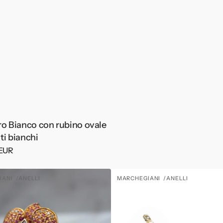
ro Bianco con rubino ovale
ti bianchi
 EUR
Anello
IANI
ANELLI
MARCHEGIANI
ANELLI
:
Fornitore:
Orchidea
fiore
in
Oro