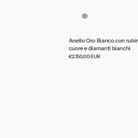
Anello Oro Bianco con rubi
cuore e diamanti bianchi
Prezzo
€2.150,00 EUR
di
listino