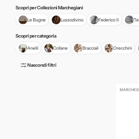
Scopri per Collezioni Marchegiani
Le Bugne
Lussodivino
Federico II
Te
Scopri per categoria
Anelli
Collane
Bracciali
Orecchini
Nascondi filtri
Anello
MARCHEG
Fornitore
Rara
Morganite
in
Oro
Rosa
750%
e