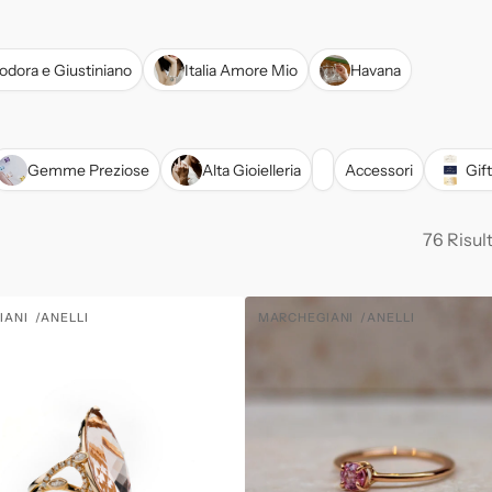
odora e Giustiniano
Italia Amore Mio
Havana
Gemme Preziose
Alta Gioielleria
Accessori
Gif
76 Risult
Anello
IANI
ANELLI
MARCHEGIANI
ANELLI
:
Fornitore:
Oro
Rosa
con
zaffiro
rosa
centrale