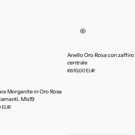
Anello Oro Rosa con zaffiro
centrale
Prezzo
€610,00 EUR
di
listino
ara Morganite in Oro Rosa
iamanti. Mis19
0 EUR