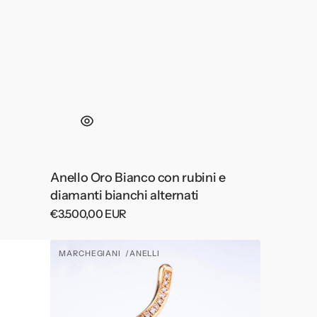
Anello Oro Bianco con rubini e
diamanti bianchi alternati
Prezzo
€3.500,00 EUR
di
listino
Anello
MARCHEGIANI
ANELLI
Fornitore:
LussodiVino
in
Oro
Rosa