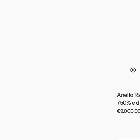
Anello R
750% e d
Prezzo
€9.000,0
di
listino