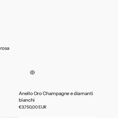
 rosa
Anello Oro Champagne e diamanti
bianchi
Prezzo
€3.750,00 EUR
di